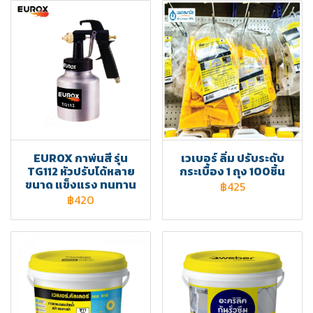
EUROX กาพ่นสี รุ่น
เวเบอร์ ลิ่ม ปรับระดับ
TG112 หัวปรับได้หลาย
กระเบื้อง 1 ถุง 100ชิ้น
ขนาด แข็งแรง ทนทาน
฿425
฿420