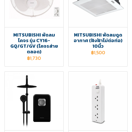
MITSUBISHI พัดลม
MITSUBISHI พัดลมดูด
โคจร รุ่น CY16-
อากาศ (ฝังฝ้าไม่ต่อท่อ)
GQ/GT/GV (โคจรส่าย
10นิ้ว
ตลอด)
฿1,500
฿1,730