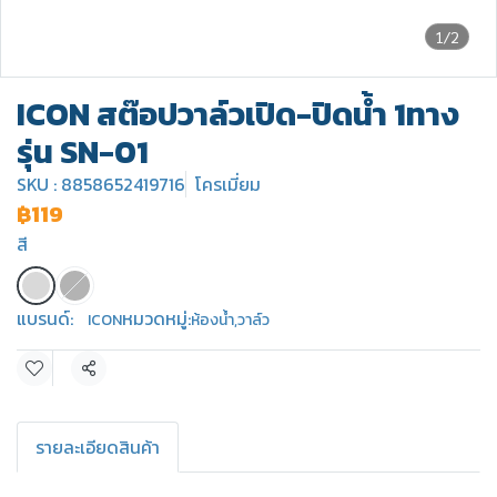
1/2
ICON สต๊อปวาล์วเปิด-ปิดน้ำ 1ทาง
รุ่น SN-01
SKU : 8858652419716
โครเมี่ยม
฿119
สี
แบรนด์:
หมวดหมู่:
ICON
ห้องน้ำ
,
วาล์ว
แชร์
รายละเอียดสินค้า