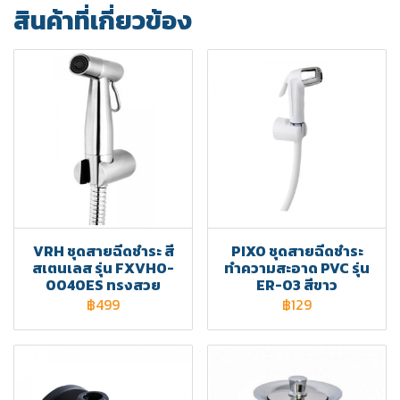
สินค้าที่เกี่ยวข้อง
VRH ชุดสายฉีดชำระ สี
PIXO ชุดสายฉีดชำระ
สเตนเลส รุ่น FXVHO-
ทำความสะอาด PVC รุ่น
0040ES ทรงสวย
ER-03 สีขาว
฿499
฿129