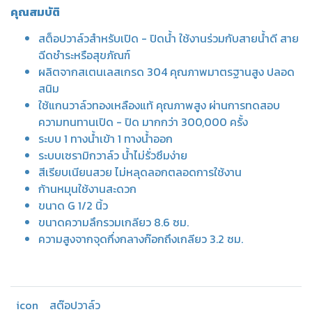
คุณสมบัติ
สต็อปวาล์วสำหรับเปิด - ปิดน้ำ ใช้งานร่วมกับสายน้ำดี สาย
ฉีดชำระหรือสุขภัณฑ์
ผลิตจากสเตนเลสเกรด 304 คุณภาพมาตรฐานสูง ปลอด
สนิม
ใช้แกนวาล์วทองเหลืองแท้ คุณภาพสูง ผ่านการทดสอบ
ความทนทานเปิด - ปิด มากกว่า
300,000 ครั้ง
ระบบ 1 ทางน้ำเข้า 1 ทางน้ำออก
ระบบเซรามิกวาล์ว น้ำไม่รั่วซึมง่าย
สีเรียบเนียนสวย ไม่หลุดลอกตลอดการใช้งาน
ก้านหมุนใช้งานสะดวก
ขนาด G 1/2 นิ้ว
ขนาดความลึกรวมเกลียว 8.6 ซม.
ความสูงจากจุดกึ่งกลางก๊อกถึงเกลียว 3.2 ซม.
icon
สต๊อปวาล์ว