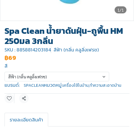
1/1
Spa Clean น้ำยาดันฝุ่น-ถูพื้น HM
250มล 3กลิ่น
SKU : 8858814203184
สีฟ้า (กลิ่น คลูลิ่งเฟรช)
฿69
สี
สีฟ้า (กลิ่น คลูลิ่งเฟรช)
แบรนด์:
หมวดหมู่:
SPACLEAN
เครื่องใช้ในบ้าน
,
ทำความสะอาดบ้าน
แชร์
รายละเอียดสินค้า