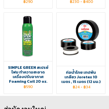
฿290
฿230
-
฿400
SIMPLE GREEN สเปรย์
โฟม ทำความสะอาด
ท่อน้ำไทย เทปพัน
เครื่องปรับอากาศ
เกลียว Joretex 10
Foaming Coil 20 oz.
เมตร , 15 เมตร (12 มม.)
฿590
฿24
-
฿34