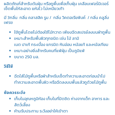
ผลิตภัณฑ์สำหรับดันฝุ่น หรือถูพื้นเพื่อเก็บฝุ่น เคลือบเฟอร์นิเจอร์
เช็ดพื้นให้สะอาด แห้งไว ไม่เหนียวเท้า
มี 3กลิ่น กลิ่น คลาสสิค รูม / กลิ่น วิคตอเรียพิงค์ / กลิ่น คลูลิ่ง
เฟรช
ใช้ถูพื้นโดยไม่ต้องใช้ไม้กวาด เพียงฉีดสเปรย์ลงบนผ้าถูพื้น
เหมาะสำหรับพื้นผิวทุกชนิด เช่น ไม้ ลามิ
เนต ปาเก้ กระเบื้อง แกรนิต หินอ่อน หนังแท้ และหนังเทียม
เหมาะอย่างยิ่งสำหรับคนที่แพ้ฝุ่น เป็นภูมิแพ้
ขนาด 250 มล.
วิธีใช้
ฉีดใส่ไม้ถูพื้นหรือผ้าสำหรับเช็ดทำความสะอาดก่อนนำไป
ทำความสะอาดพื้นผิว หรือฉีดลงบนพื้นแล้วถูด้วยไม้ถูพื้น
ข้อควรระวัง
เก็บในอุณหภูมิห้อง เก็บในที่มิดชิด ห่างจากเด็ก อาหาร และ
สัตว์เลี้ยง
ห้ามรับประทาน ระวังอย่าให้เข้าตา