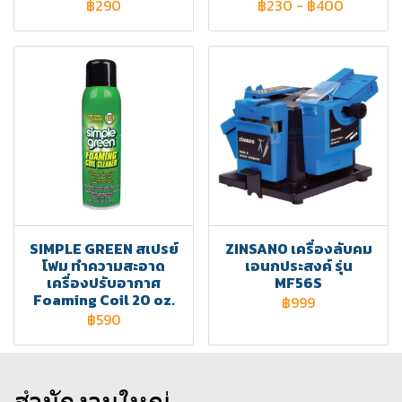
฿290
฿230
-
฿400
SIMPLE GREEN สเปรย์
ZINSANO เครื่องลับคม
โฟม ทำความสะอาด
เอนกประสงค์ รุ่น
เครื่องปรับอากาศ
MF56S
Foaming Coil 20 oz.
฿999
฿590
สำนักงานใหญ่