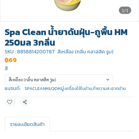
1/1
Spa Clean น้ำยาดันฝุ่น-ถูพื้น HM
250มล 3กลิ่น
SKU : 8858814200787
สีเหลือง (กลิ่น คลาสสิค รูม)
฿69
สี
สีเหลือง (กลิ่น คลาสสิค รูม)
แบรนด์:
หมวดหมู่:
SPACLEAN
เครื่องใช้ในบ้าน
,
ทำความสะอาดบ้าน
แชร์
รายละเอียดสินค้า