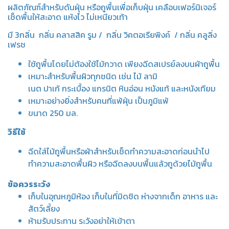
ผลิตภัณฑ์สำหรับดันฝุ่น หรือถูพื้นเพื่อเก็บฝุ่น เคลือบเฟอร์นิเจอร์
เช็ดพื้นให้สะอาด แห้งไว ไม่เหนียวเท้า
มี 3กลิ่น กลิ่น คลาสสิค รูม / กลิ่น วิคตอเรียพิงค์ / กลิ่น คลูลิ่ง
เฟรช
ใช้ถูพื้นโดยไม่ต้องใช้ไม้กวาด เพียงฉีดสเปรย์ลงบนผ้าถูพื้น
เหมาะสำหรับพื้นผิวทุกชนิด เช่น ไม้ ลามิ
เนต ปาเก้ กระเบื้อง แกรนิต หินอ่อน หนังแท้ และหนังเทียม
เหมาะอย่างยิ่งสำหรับคนที่แพ้ฝุ่น เป็นภูมิแพ้
ขนาด 250 มล.
วิธีใช้
ฉีดใส่ไม้ถูพื้นหรือผ้าสำหรับเช็ดทำความสะอาดก่อนนำไป
ทำความสะอาดพื้นผิว หรือฉีดลงบนพื้นแล้วถูด้วยไม้ถูพื้น
ข้อควรระวัง
เก็บในอุณหภูมิห้อง เก็บในที่มิดชิด ห่างจากเด็ก อาหาร และ
สัตว์เลี้ยง
ห้ามรับประทาน ระวังอย่าให้เข้าตา