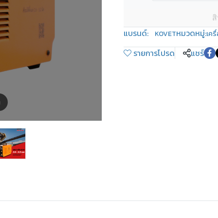
ส
แบรนด์:
หมวดหมู่:
KOVET
เครื
รายการโปรด
แชร์
m