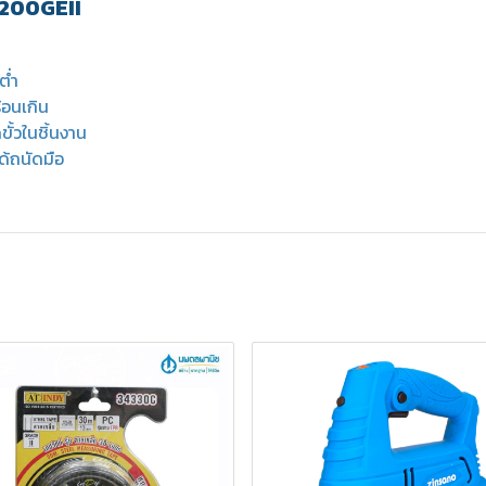
-200GEII
ต่ำ
้อนเกิน
ั้วในชิ้นงาน
้ถนัดมือ