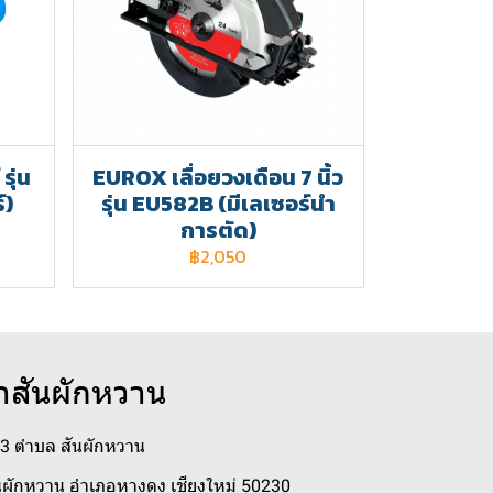
รุ่น
EUROX เลื่อยวงเดือน 7 นิ้ว
์)
รุ่น EU582B (มีเลเซอร์นำ
การตัด)
฿2,050
าสันผักหวาน
่ 3 ตำบล สันผักหวาน
ผักหวาน อำเภอหางดง เชียงใหม่ 50230