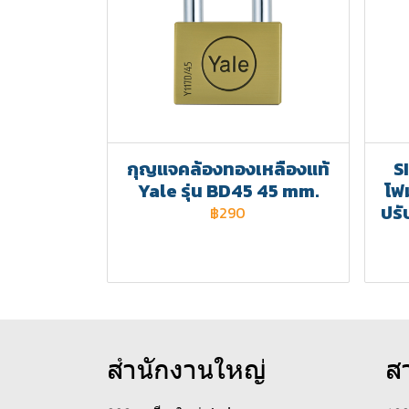
กุญแจคล้องทองเหลืองแท้
S
Yale รุ่น BD45 45 mm.
โฟ
ปรั
฿290
สำนักงานใหญ่
ส