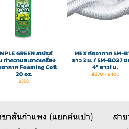
IMPLE GREEN สเปรย์
MEX ท่ออากาศ SM-B
ม ทำความสะอาดเครื่อง
ยาว 2 ม. / SM-BO37 
บอากาศ Foaming Coil
4" ยาว1 ม.
20 oz.
฿230
-
฿400
฿590
าขาสันกำแพง (แยกต้นเปา)
สาข