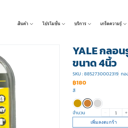
สินค้า
โปรโมชั่น
บริการ
เกร็ดความรู้
YALE กลอนรู
ขนาด 4นิ้ว
SKU : 8852730002319
ทอ
฿180
สี
จำนวน
เพิ่มลงตะกร้า