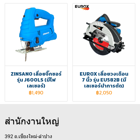
ZINSANO เลื่อยจิ๊กซอร์
EUROX เลื่อยวงเดือน
รุ่น J600LS (มีไฟ
7 นิ้ว รุ่น EU582B (มี
เลเซอร์)
เลเซอร์นำการตัด)
฿1,490
฿2,050
สำนักงานใหญ่
392 ถ.เชียงใหม่-ลำปาง