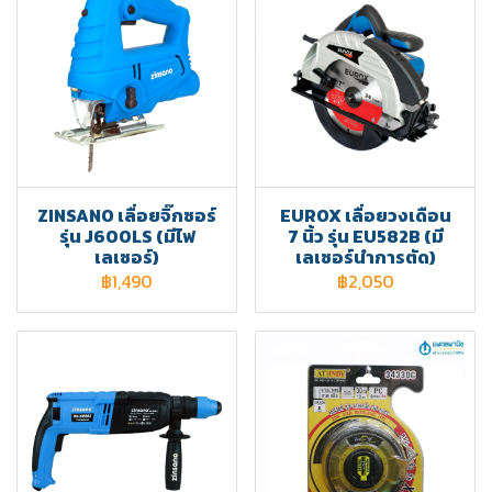
ZINSANO เลื่อยจิ๊กซอร์
EUROX เลื่อยวงเดือน
รุ่น J600LS (มีไฟ
7 นิ้ว รุ่น EU582B (มี
เลเซอร์)
เลเซอร์นำการตัด)
฿1,490
฿2,050