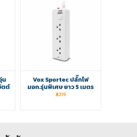
ุ่น
Vox Sportec ปลั๊กไฟ
ัตต์
มอก.รุ่นพิเศษ ยาว 5 เมตร
฿219