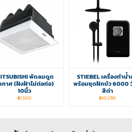
ITSUBISHI พัดลมดูด
STIEBEL เครื่องทำน้ำอ
ากาศ (ฝังฝ้าไม่ต่อท่อ)
พร้อมชุดฝักบัว 6000 ว
10นิ้ว
สีดำ
฿1,500
฿10,290