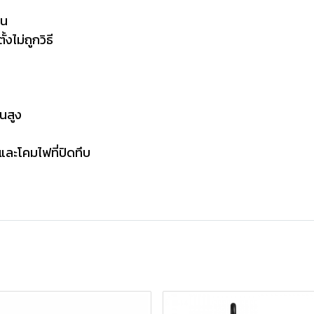
าน
งไม่ถูกวิธี
้นสูง
งและโคมไฟที่ปิดทึบ