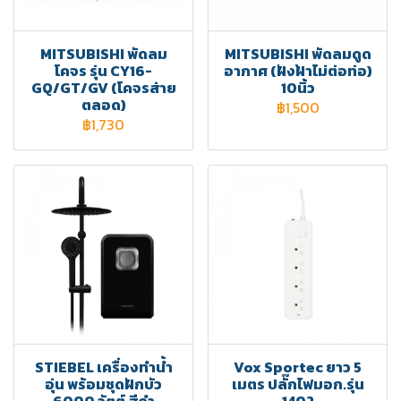
MITSUBISHI พัดลม
MITSUBISHI พัดลมดูด
โคจร รุ่น CY16-
อากาศ (ฝังฝ้าไม่ต่อท่อ)
GQ/GT/GV (โคจรส่าย
10นิ้ว
ตลอด)
฿1,500
฿1,730
STIEBEL เครื่องทำน้ำ
Vox Sportec ยาว 5
อุ่น พร้อมชุดฝักบัว
เมตร ปลั๊กไฟมอก.รุ่น