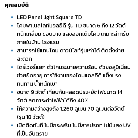
คุณสมบัติ
LED Panel light Square TD
โคมพาเนลไลท์แอลอีดี รุ่น ​TD ขนาด 6 ถึง 12 วัตต์
หน้าเหลี่ยม ขอบบาง แสงออกเต็มโคม เหมาะสำหรับ
ภายในบ้าน โรงแรม
สามารถใช้แทนโคม ดาวน์ไลท์รุ่นเก่าได้ ติดตั้งง่าย
สะดวก
ไดร์เวอร์แยก ตัวโคมระบายความร้อน ด้วยอลูมิเนียม
ช่วยยืดอายุ การใช้งานของโคมแอลอีดี แข็งแรง
ทนทาน น้ำหนักเบา
ขนาด 9 วัตต์ เทียบกับหลอดประหยัดไฟขนาด 14
วัตต์ ลดภาระค่าไฟฟ้าได้ถึง 40%
ให้ความสว่างสูงถึง 1,260 ลูเมน 70 ลูเมนต่อวัตต์
(รุ่น 18 วัตต์)
เปิดติดทันที ไม่มีกระพริบ ไม่มีสารปรอท ไม่มีแสง UV
ที่เป็นอันตราย