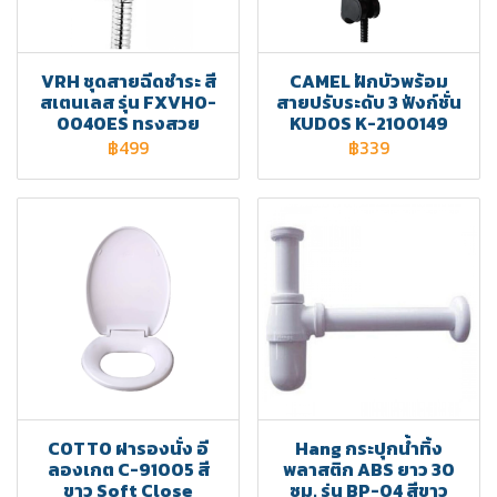
VRH ชุดสายฉีดชำระ สี
CAMEL ฝักบัวพร้อม
สเตนเลส รุ่น FXVHO-
สายปรับระดับ 3 ฟังก์ชั่น
0040ES ทรงสวย
KUDOS K-2100149
฿499
฿339
COTTO ฝารองนั่ง อี
Hang กระปุกน้ำทิ้ง
ลองเกต C-91005 สี
พลาสติก ABS ยาว 30
ขาว Soft Close
ซม. รุ่น BP-04 สีขาว