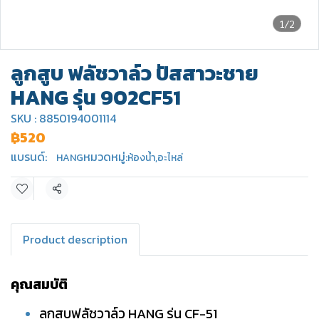
1/2
ลูกสูบ ฟลัชวาล์ว ปัสสาวะชาย
HANG รุ่น 902CF51
SKU : 8850194001114
฿520
แบรนด์:
หมวดหมู่:
HANG
ห้องน้ำ
,
อะไหล่
แชร์
Product description
คุณสมบัติ
ลูกสูบฟลัชวาล์ว HANG รุ่น CF-51