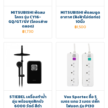
MITSUBISHI พัดลม
MITSUBISHI พัดลมดูด
โคจร รุ่น CY16-
อากาศ (ฝังฝ้าไม่ต่อท่อ)
GQ/GT/GV (โคจรส่าย
10นิ้ว
ตลอด)
฿1,500
฿1,730
STIEBEL เครื่องทำน้ำ
Vox Sportec ซื้อ 5
อุ่น พร้อมชุดฝักบัว
เมตร แถม 2 เมตร ปลั๊ก
6000 วัตต์ สีดำ
ไฟมอก.รุ่น P130