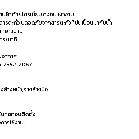
อบผิวด้วยโครเมียม คงทน เงางาม
รตะกั่ว ปลอดภัยจากสารตะกั่วที่ปนเปื้อนมากับน้ำ
นที่ยาวนาน
ตร/นาที
ิมอากาศ
ก. 2552-2067
งล้างหน้า,อ่างล้างมือ
่ในท่อก่อนติดตั้ง
งการใช้งาน