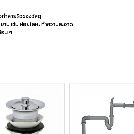
าจทำลายผิวของวัสดุ
ามหยาบ เช่น ฝอยโลหะ ทำความสะอาด
อ่อน ๆ