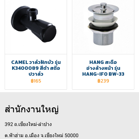
CAMEL วาล์วฝักบัว รุ่น
HANG สะดือ
K3400089 สีดำ สต๊อ
อ่างล้างหน้า รุ่น
ปวาล์ว
HANG-IFO BW-33
฿165
฿239
สำนักงานใหญ่
392 ถ.เชียงใหม่-ลำปาง
ต.ฟ้าฮ่าม อ.เมือง จ.เชียงใหม่ 50000