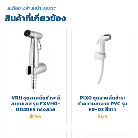
สะดืออ่างล้างหน้าแบบกด
สินค้าที่เกี่ยวข้อง
VRH ชุดสายฉีดชำระ สี
PIXO ชุดสายฉีดชำระ
สเตนเลส รุ่น FXVHO-
ทำความสะอาด PVC รุ่น
0040ES ทรงสวย
ER-03 สีขาว
฿499
฿129