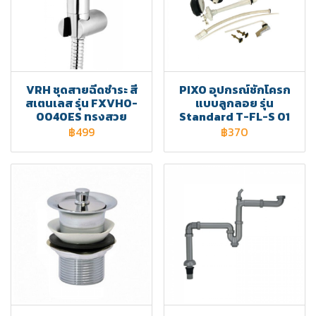
VRH ชุดสายฉีดชำระ สี
PIXO อุปกรณ์ชักโครก
สเตนเลส รุ่น FXVHO-
แบบลูกลอย รุ่น
0040ES ทรงสวย
Standard T-FL-S 01
฿499
฿370