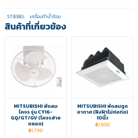
STIEBEL
เครื่องทำน้ำร้อน
สินค้าที่เกี่ยวข้อง
MITSUBISHI พัดลม
MITSUBISHI พัดลมดูด
โคจร รุ่น CY16-
อากาศ (ฝังฝ้าไม่ต่อท่อ)
GQ/GT/GV (โคจรส่าย
10นิ้ว
ตลอด)
฿1,500
฿1,730