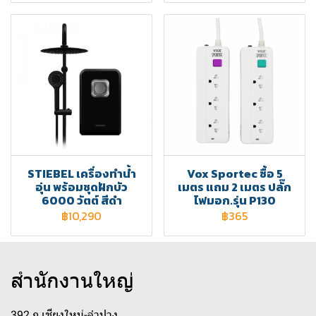
STIEBEL เครื่องทำน้ำ
Vox Sportec ซื้อ 5
อุ่น พร้อมชุดฝักบัว
เมตร แถม 2 เมตร ปลั๊ก
6000 วัตต์ สีดำ
ไฟมอก.รุ่น P130
฿10,290
฿365
สำนักงานใหญ่
392 ถ.เชียงใหม่-ลำปาง