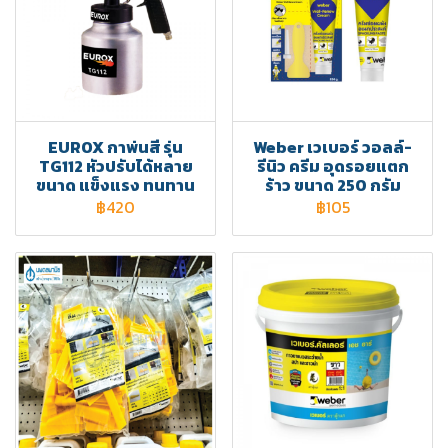
EUROX กาพ่นสี รุ่น
Weber เวเบอร์ วอลล์-
TG112 หัวปรับได้หลาย
รีนิว ครีม อุดรอยแตก
ขนาด แข็งแรง ทนทาน
ร้าว ขนาด 250 กรัม
฿420
฿105