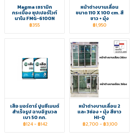
Magma เซรามิก
หน้าต่างบานเลื่อน
กระเบื้อง ซุปเปอร์ไวท์
ขนาด 110 X 100 cm. สี
นาโน FMG-6100N
ขาว + มุ้ง
฿355
฿1,950
เสือ มอร์ตาร์ ปูนซีเมนต์
หน้าต่างบานเลื่อน 2
สำเร็จรูป ฉาบอิฐมวล
และ 3ช่อง + มุ้ง สีขาว
เบา 50 กก.
HI-Q
฿124
-
฿142
฿2,700
-
฿3,100