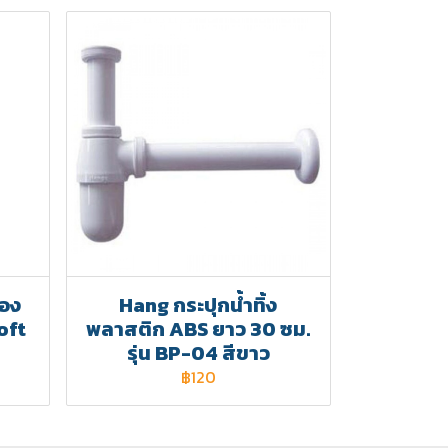
ลอง
Hang กระปุกน้ำทิ้ง
oft
พลาสติก ABS ยาว 30 ซม.
รุ่น BP-04 สีขาว
฿120