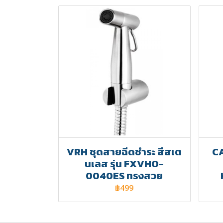
VRH ชุดสายฉีดชำระ สีสเต
CA
นเลส รุ่น FXVHO-
0040ES ทรงสวย
฿499