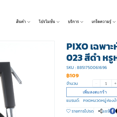
สินค้า
โปรโมชั่น
บริการ
เกร็ดความรู้
PIXO เฉพาะห
023 สีดำ หรู
SKU : 8851750061696
฿109
จำนวน
เพิ่มลงตะกร้า
แบรนด์:
หมวดหมู่:
PIXO
ห้องน้
รายการโปรด
แชร์