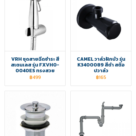
VRH ชุดสายฉีดชำระ สี
CAMEL วาล์วฝักบัว รุ่น
สเตนเลส รุ่น FXVHO-
K3400089 สีดำ สต๊อ
0040ES ทรงสวย
ปวาล์ว
฿499
฿165