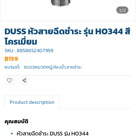
1/2
DUSS หัวสายฉีดชำระ รุ่น HO344 สี
โครเมี่ยม
SKU : 8858652407959
฿159
แบรนด์:
หมวดหมู่:
DUSS
ห้องน้ำ
,
สายชำระ
แชร์
Product description
คุณสมบัติ
หัวสายฉีดชำระ DUSS รุ่น HO344