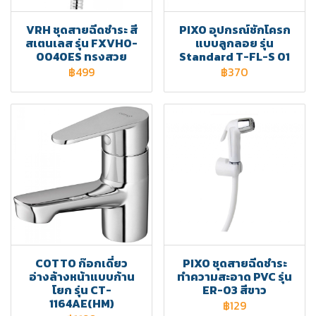
VRH ชุดสายฉีดชำระ สี
PIXO อุปกรณ์ชักโครก
สเตนเลส รุ่น FXVHO-
แบบลูกลอย รุ่น
0040ES ทรงสวย
Standard T-FL-S 01
฿499
฿370
COTTO ก๊อกเดี่ยว
PIXO ชุดสายฉีดชำระ
อ่างล้างหน้าแบบก้าน
ทำความสะอาด PVC รุ่น
โยก รุ่น CT-
ER-03 สีขาว
1164AE(HM)
฿129