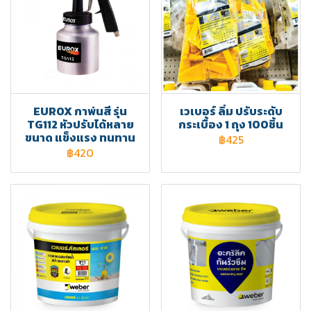
EUROX กาพ่นสี รุ่น
เวเบอร์ ลิ่ม ปรับระดับ
TG112 หัวปรับได้หลาย
กระเบื้อง 1 ถุง 100ชิ้น
ขนาด แข็งแรง ทนทาน
฿425
฿420