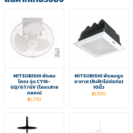
MITSUBISHI พัดลม
MITSUBISHI พัดลมดูด
โคจร รุ่น CY16-
อากาศ (ฝังฝ้าไม่ต่อท่อ)
GQ/GT/GV (โคจรส่าย
10นิ้ว
ตลอด)
฿1,500
฿1,730