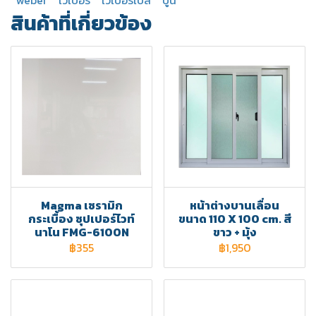
weber
เวเบอร์
เวเบอร์เบส
ปูน
สินค้าที่เกี่ยวข้อง
Magma เซรามิก
หน้าต่างบานเลื่อน
กระเบื้อง ซุปเปอร์ไวท์
ขนาด 110 X 100 cm. สี
นาโน FMG-6100N
ขาว + มุ้ง
฿355
฿1,950