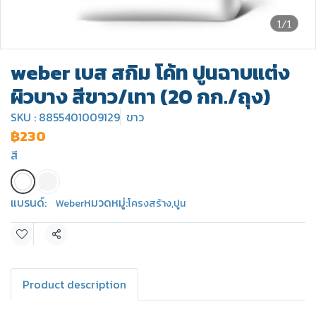
1/1
weber เบส สกิม โค้ท ปูนฉาบแต่ง
ผิวบาง สีขาว/เทา (20 กก./ถุง)
SKU : 8855401009129
ขาว
฿230
สี
แบรนด์:
หมวดหมู่:
Weber
โครงสร้าง
,
ปูน
แชร์
Product description