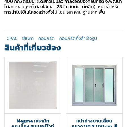
400 กก./ตร.ซม. (โดยทั่วไปแล้ว กำลังอัดของคอนกรีต จะพัฒนา
ได้อย่างสมบูรณ์ ต้องใช้เวลา 28วัน นับตั้งแต่ผลิต) เหมาะสำหรับ
การนำไปใช้ในโครงสร้างทั่วไป เช่น เสา คาน ฐานราก พื้น
CPAC
ซีแพค
คอนกรีต
คอนกรีตกึ่งสำเร็จรูป
สินค้าที่เกี่ยวข้อง
Magma เซรามิก
หน้าต่างบานเลื่อน
กระเบื้อง ซุปเปอร์ไวท์
ขนาด 110 X 100 cm. สี