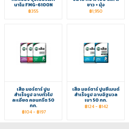
นาโน FMG-6100N
ขาว + มุ้ง
฿355
฿1,950
เสือ มอร์ตาร์ ปูน
เสือ มอร์ตาร์ ปูนซีเมนต์
สำเร็จรูป ฉาบทั่วไป
สำเร็จรูป ฉาบอิฐมวล
ละเอียด คอนกรีต 50
เบา 50 กก.
กก.
฿124
-
฿142
฿104
-
฿197