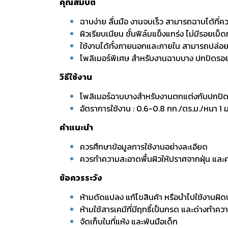
คุณสมบัติ
ฉาบง่าย ลื่นมือ งานจบเร็ว สามารถฉาบได้ที่
ผิวเรียบเนียน ชั้นฟิล์มแข็งแกร่ง ไม่มีรอยเม็
ใช้งานได้ทั้งภายนอกและภายใน สามารถปล่อยเ
โพลิเมอร์พิเศษ สำหรับงานฉาบบาง ปกปิดร
วิธีใช้งาน
โพลิเมอร์ฉาบบางสำหรับงานตกแต่งกับปกปิ
อัตราการใช้งาน : 0.6-0.8 กก./ตร.ม./หนา 1 
คำแนะนำ
ควรศึกษาข้อมูลการใช้งานอย่างละเอียด
ควรทำความสะอาดพื้นผิวให้ปราศจากฝุ่น และ
ข้อควรระวัง
ห้ามดัดแปลง แก้ไขสินค้า หรือนำไปใช้งานผิ
ห้ามใช้สารเคมีที่มีฤทธิ์เป็นกรด และด่างทำค
จัดเก็บในที่แห้ง และพ้นมือเด็ก