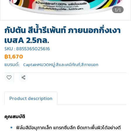
1/1
กัปตัน สีน้ำรีเพ้นท์ ภายนอกกึ่งเงา
เบสA 2.5กล.
SKU : 8855365025616
฿1,670
แบรนด์:
หมวดหมู่:
Captain
สีและเคมีภัณฑ์
,
สีภายนอก
แชร์
Product description
คุณสมบัติ
ฟิล์มสีมีอนุภาคเล็ก แทรกซึมลึก ยึดเกาะพื้นผิวได้อย่างดี