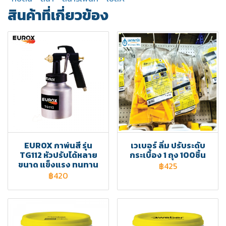
สินค้าที่เกี่ยวข้อง
EUROX กาพ่นสี รุ่น
เวเบอร์ ลิ่ม ปรับระดับ
TG112 หัวปรับได้หลาย
กระเบื้อง 1 ถุง 100ชิ้น
ขนาด แข็งแรง ทนทาน
฿425
฿420