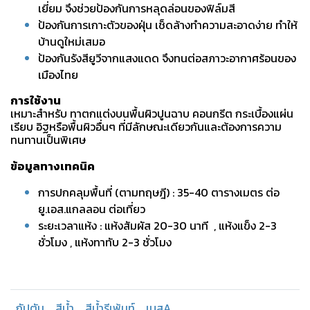
เยี่ยม จึงช่วยป้องกันการหลุดล่อนของฟิล์มสี
ป้องกันการเกาะตัวของฝุ่น เช็ดล้างทำความสะอาดง่าย ทำให้
บ้านดูใหม่เสมอ
ป้องกันรังสียูวีจากแสงแดด จึงทนต่อสภาวะอากาศร้อนของ
เมืองไทย
การใช้งาน
เหมาะสำหรับ ทาตกแต่งบนพื้นผิวปูนฉาบ คอนกรีต กระเบื้องแผ่น
เรียบ อิฐหรือพื้นผิวอื่นๆ ที่มีลักษณะเดียวกันและต้องการความ
ทนทานเป็นพิเศษ
ข้อมูลทางเทคนิค
การปกคลุมพื้นที่ (ตามทฤษฎี) : 35-40 ตารางเมตร ต่อ
ยู.เอส.แกลลอน ต่อเที่ยว
ระยะเวลาแห้ง : แห้งสัมผัส 20-30 นาที , แห้งแข็ง 2-3
ชั่วโมง , แห้งทาทับ 2-3 ชั่วโมง
กัปตัน
สีน้ำ
สีน้ำรีเพ้นท์
เบสA