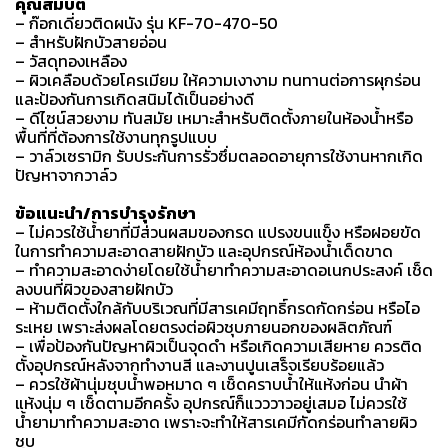
คุณสมบัติ
– ก๊อกเดี่ยวติดผนัง รุ่น KF-70-470-50
– สำหรับฝักบัวสายอ่อน
– วัสดุทองเหลือง
– ผิวเคลือบด้วยโครเมียม ให้ความเงางาม ทนทานต่อการผุกร่อน
และป้องกันการเกิดสนิมได้เป็นอย่างดี
– ดีไซน์สวยงาม ทันสมัย เหมาะสำหรับติดตั้งภายในห้องน้ำหรือ
พื้นที่ที่ต้องการใช้งานทุกรูปแบบ
– วาล์วเซรามิก รับประกันการรั่วซึ่มตลอดอายุการใช้งานหากเกิด
ปัญหาจากวาล์ว
ข้อแนะนำ/การบำรุงรักษา
– ไม่ควรใช้น้ำยาที่มีส่วนผสมของกรด แปรงขนแข็ง หรือฝอยขัด
ในการทำความสะอาดสายฝักบัว และอุปกรณ์ห้องน้ำเด็ดขาด
– ทำความสะอาดง่ายโดยใช้น้ำยาทำความสะอาดอเนกประสงค์ เช็ด
ลงบนที่ผิวของสายฝักบัว
– ห้ามติดตั้งใกล้กับบริเวณที่มีสารเคมีฤทธิ์กรดกัดกร่อน หรือไอ
ระเหย เพราะส่งผลโดยตรงต่อผิวชุบภายนอกของผลิตภัณฑ์
– เพื่อป้องกันปัญหาผิวเป็นจุดดำ หรือเกิดความเสียหาย ควรติด
ตั้งอุปกรณ์หลังจากทำงานสี และงานปูนเสร็จเรียบร้อยแล้ว
– ควรใช้ผ้านุ่มชุบน้ำพอหมาด ๆ เช็ดคราบน้ำให้แห้งก่อน นำผ้า
แห้งนุ่ม ๆ เช็ดตามอีกครั้ง อุปกรณ์ก็แวววาวอยู่เสมอ ไม่ควรใช้
น้ำยามาทำความสะอาด เพราะจะทำให้สารเคมีกัดกร่อนทำลายผิว
ชุบ