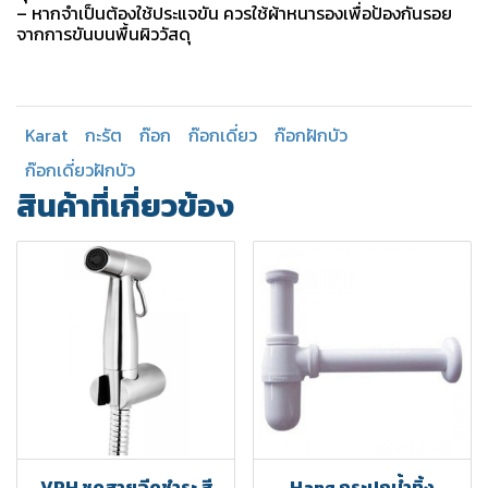
– หากจำเป็นต้องใช้ประแจขัน ควรใช้ผ้าหนารองเพื่อป้องกันรอย
จากการขันบนพื้นผิววัสดุ
Karat
กะรัต
ก๊อก
ก๊อกเดี่ยว
ก๊อกฝักบัว
ก๊อกเดี่ยวฝักบัว
สินค้าที่เกี่ยวข้อง
VRH ชุดสายฉีดชำระ สี
Hang กระปุกน้ำทิ้ง