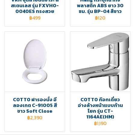
สเตนเลส รุ่น FXVHO-
พลาสติก ABS ยาว 30
0040ES ทรงสวย
ซม. รุ่น BP-04 สีขาว
฿499
฿120
COTTO ฝารองนั่ง อี
COTTO ก๊อกเดี่ยว
ลองเกต C-91005 สี
อ่างล้างหน้าแบบก้าน
ขาว Soft Close
โยก รุ่น CT-
1164AE(HM)
฿2,390
฿1,190