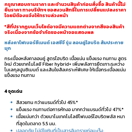
กรุณาสอบถามราคา และจำนวนสินค้าก่อนสั่งซื้อ สินค้านี้ไม่
ยืนราคา ทางบริษัทฯ ขอสงวนสิทธิ์ในการเปลี่ยนแปลงราคา
โดยมิต้องแจ้งให้ทราบล่วงหน้า
*สีที่ปรากฏบนเว็บไซต์อาจมีความแตกต่างจากสีของสินค้า
จริงเนื่องจากข้อจำกัดของหน้าจอแสดงผล
หลังคาไฟเบอร์ซีเมนต์ เอสซีจี รุ่น ลอนคู่ไฮบริด ส้มประกาย
มุก
กระเบื้องหลังคาลอนคู่ สูตรไฮบริด เนื้อแน่น แข็งแรง ทนทาน สูตร
ใหม่ ด้วยเทคโนโลยี Fiber hybrid+ เพิ่มพลังการยึดเกาะระหว่าง
โมเลกุลปูนซิเมนต์ และเส้นใยสังเคราะห์พิเศษ ให้เนื้อกระเบื้องแน่น
แข็งแรง ทนทาน
4 จุดเด่น
สีสวยทน กว่าแบรนด์ทั่วไป 45%*
แข็งแรง ทนทานต่อการหักงอ มากกว่าแบรนด์ทั่วไป 47%*
เนื้อแน่นกว่า ด้วยนาโนเทคโนโลยีไฟเบอร์ไฮบริดพลัส หนา
ที่สุดในตลาด 5.5 มม.
ปลอดภัย ไม่มีใยหินที่เป็นสารอันตรายก่อมะเร็ง