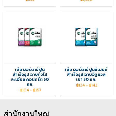
เสือ มอร์ตาร์ ปูน
เสือ มอร์ตาร์ ปูนซีเมนต์
สำเร็จรูป ฉาบทั่วไป
สำเร็จรูป ฉาบอิฐมวล
ละเอียด คอนกรีต 50
เบา 50 กก.
กก.
฿124
-
฿142
฿104
-
฿197
สำนักงานใหญ่