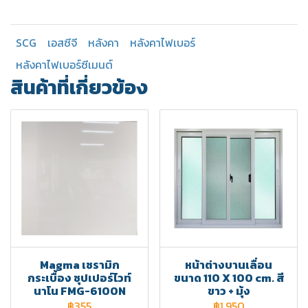
SCG
เอสซีจี
หลังคา
หลังคาไฟเบอร์
หลังคาไฟเบอร์ซีเมนต์
สินค้าที่เกี่ยวข้อง
Magma เซรามิก
หน้าต่างบานเลื่อน
กระเบื้อง ซุปเปอร์ไวท์
ขนาด 110 X 100 cm. สี
นาโน FMG-6100N
ขาว + มุ้ง
฿355
฿1,950