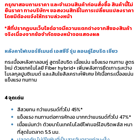
กรุณาสอบถามราคา และจำนวนสินค้าก่อนสั่งซื้อ สินค้านี้ไม่
ยืนราคา ทางบริษัทฯ ขอสงวนสิทธิ์ในการเปลี่ยนแปลงราคา
โดยมิต้องแจ้งให้ทราบล่วงหน้า
*สีที่ปรากฏบนเว็บไซต์อาจมีความแตกต่างจากสีของสินค้า
จริงเนื่องจากข้อจำกัดของหน้าจอแสดงผล
หลังคาไฟเบอร์ซีเมนต์ เอสซีจี รุ่น ลอนคู่ไฮบริด เขียว
กระเบื้องหลังคาลอนคู่ สูตรไฮบริด เนื้อแน่น แข็งแรง ทนทาน สูตร
ใหม่ ด้วยเทคโนโลยี Fiber hybrid+ เพิ่มพลังการยึดเกาะระหว่าง
โมเลกุลปูนซิเมนต์ และเส้นใยสังเคราะห์พิเศษ ให้เนื้อกระเบื้องแน่น
แข็งแรง ทนทาน
4 จุดเด่น
สีสวยทน กว่าแบรนด์ทั่วไป 45%*
แข็งแรง ทนทานต่อการหักงอ มากกว่าแบรนด์ทั่วไป 47%*
เนื้อแน่นกว่า ด้วยนาโนเทคโนโลยีไฟเบอร์ไฮบริดพลัส หนา
ที่สุดในตลาด 5.5 มม.
ปลอดภัย ไม่มีใยหินที่เป็นสารอันตรายก่อมะเร็ง