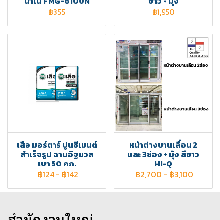
นาโน FMG-6100N
ขาว + มุ้ง
฿355
฿1,950
เสือ มอร์ตาร์ ปูนซีเมนต์
หน้าต่างบานเลื่อน 2
สำเร็จรูป ฉาบอิฐมวล
และ 3ช่อง + มุ้ง สีขาว
เบา 50 กก.
HI-Q
฿124
-
฿142
฿2,700
-
฿3,100
สำนักงานใหญ่