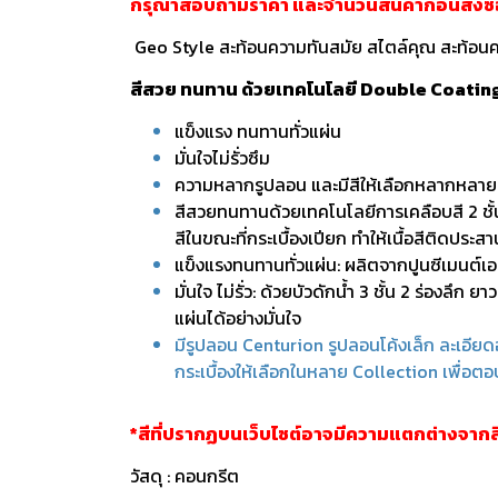
กรุณาสอบถามราคา และจำนวนสินค้าก่อนสั่งซื้อ
Geo Style สะท้อนความทันสมัย สไตล์คุณ สะท้อนค
สีสวย ทนทาน ด้วยเทคโนโลยี Double Coatin
แข็งแรง ทนทานทั่วแผ่น
มั่นใจไม่รั่วซึม
ความหลากรูปลอน และมีสีให้เลือกหลากหลาย
สีสวยทนทานด้วยเทคโนโลยีการเคลือบสี 2 ชั้
สีในขณะที่กระเบื้องเปียก ทำให้เนื้อสีติดประสาน
แข็งแรงทนทานทั่วแผ่น: ผลิตจากปูนซีเมนต์เอส
มั่นใจ ไม่รั่ว: ด้วยบัวดักน้ำ 3 ชั้น 2 ร่องลึ
แผ่นได้อย่างมั่นใจ
มีรูปลอน Centurion รูปลอนโค้งเล็ก ละเอียด
กระเบื้องให้เลือกในหลาย Collection เพื่
*สีที่ปรากฏบนเว็บไซต์อาจมีความแตกต่างจาก
วัสดุ : คอนกรีต