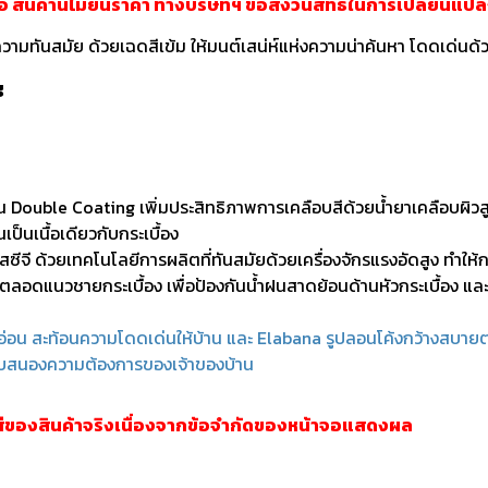
 สินค้านี้ไม่ยืนราคา ทางบริษัทฯ ขอสงวนสิทธิ์ในการเปลี่ยนแป
วามทันสมัย ด้วยเฉดสีเข้ม ให้มนต์เสน่ห์แห่งความน่าค้นหา โดดเด่น
g
น Double Coating เพิ่มประสิทธิภาพการเคลือบสีด้วยน้ำยาเคลือบผิว
เป็นเนื้อเดียวกับกระเบื้อง
ซีจี ด้วยเทคโนโลยีการผลิตที่ทันสมัยด้วยเครื่องจักรแรงอัดสูง ทำให้
ก ยาวตลอดแนวชายกระเบื้อง เพื่อป้องกันน้ำฝนสาดย้อนด้านหัวกระเบื้อง และม
อ่อน สะท้อนความโดดเด่นให้บ้าน และ Elabana รูปลอนโค้งกว้างสบายตา 
อตอบสนองความต้องการของเจ้าของบ้าน
สีของสินค้าจริงเนื่องจากข้อจำกัดของหน้าจอแสดงผล