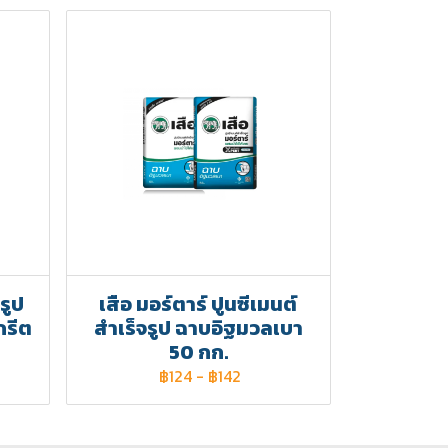
รูป
เสือ มอร์ตาร์ ปูนซีเมนต์
กรีต
สำเร็จรูป ฉาบอิฐมวลเบา
50 กก.
฿124
-
฿142