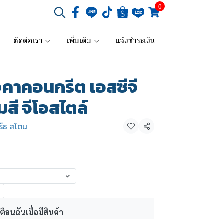
0
ติดต่อเรา
เพิ่มเติม
แจ้งชำระเงิน
งคาคอนกรีต เอสซีจี
มสี จีโอสไตล์
ิร์ธ สโตน
แชร์
ตือนฉันเมื่อมีสินค้า