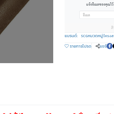
แจ้งอีเมลของคุณไว้
ส
แบรนด์:
หมวดหมู่:
SCG
โครงส
รายการโปรด
แชร์