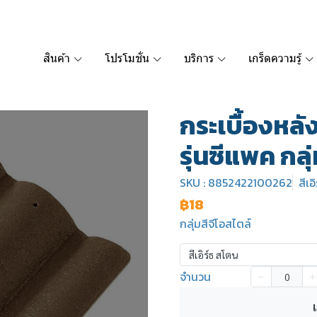
สินค้า
โปรโมชั่น
บริการ
เกร็ดความรู้
กระเบื้องหลั
รุ่นซีแพค กลุ่
SKU : 8852422100262
สีเอ
฿18
กลุ่มสีจีโอสไตล์
สีเอิร์ธ สโตน
จำนวน
เ