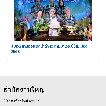
สืบฮีต สานฮอย รดน้ำดำหัว ตามป๋าเวณีปี๋ใหม่เมือง
2568
สำนักงานใหญ่
392 ถ.เชียงใหม่-ลำปาง