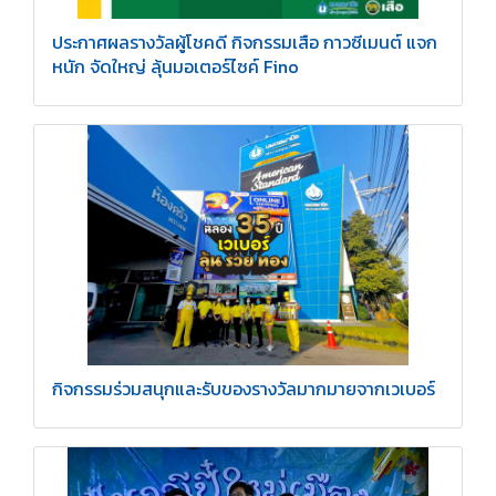
ประกาศผลรางวัลผู้โชคดี กิจกรรมเสือ กาวซีเมนต์ แจก
หนัก จัดใหญ่ ลุ้นมอเตอร์ไซค์ Fino
กิจกรรมร่วมสนุกและรับของรางวัลมากมายจากเวเบอร์